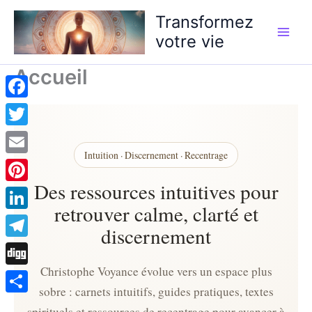
Aller
Transformez
au
votre vie
contenu
Accueil
Facebook
Twitter
Intuition · Discernement · Recentrage
Email
Des ressources intuitives pour
Pinterest
retrouver calme, clarté et
LinkedIn
discernement
Telegram
Christophe Voyance évolue vers un espace plus
Digg
sobre : carnets intuitifs, guides pratiques, textes
Partager
spirituels et ressources de recentrage pour avancer à