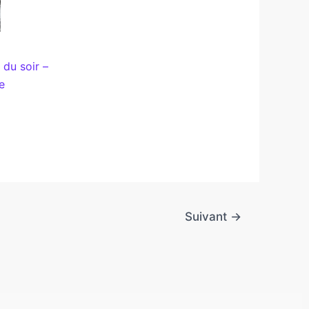
 du soir –
e
Suivant
→