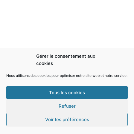
Gérer le consentement aux
cookies
Nous utilisons des cookies pour optimiser notre site web et notre service.
Tous les cookies
Refuser
Copyright © 2026 Transformez votre vie | -
Chaine youtube
Christophe voyance
-
Podcast voyance
-
Boutique ésotérisme
-
Voir les préférences
-
Mentions légales
Contact