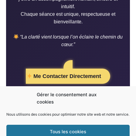
intuitif.
Chaque séance est unique, respectueuse et
bienveillante.
“La clarté vient lorsque l’on éclaire le chemin du
cœur.”
Me Contacter Directement
Gérer le consentement aux
Vos informations restent strictement confidentielles et ne
cookies
seront jamais partagées.
© Christophe Voyance — Guidance & Lumière Intérieure
Nous utilisons des cookies pour optimiser notre site web et notre service.
Tous les cookies