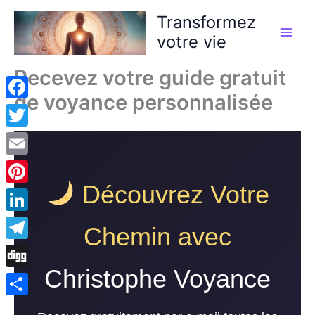
Aller
Transformez
au
votre vie
contenu
Recevez votre guide gratuit
de voyance personnalisée
Facebook
Twitter
Email
Découvrez Votre
Pinterest
LinkedIn
Chemin avec
Telegram
Christophe Voyance
Digg
Partager