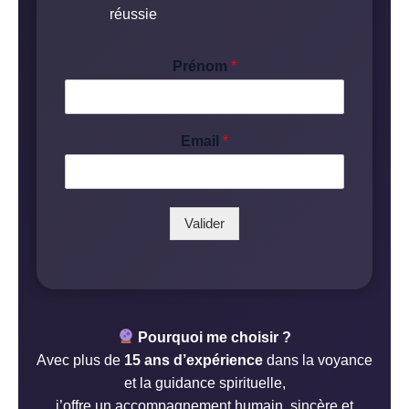
réussie
Prénom
*
*
Email
*
E
m
a
i
l
Valider
P
r
é
n
o
m
Pourquoi me choisir ?
Avec plus de
15 ans d’expérience
dans la voyance
et la guidance spirituelle,
j’offre un accompagnement humain, sincère et