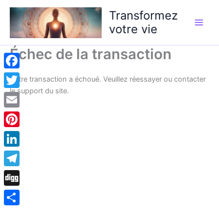
Aller
Transformez
au
votre vie
contenu
Échec de la transaction
Facebook
Votre transaction a échoué. Veuillez réessayer ou contacter
le support du site.
Twitter
Email
Pinterest
LinkedIn
Telegram
Digg
Partager