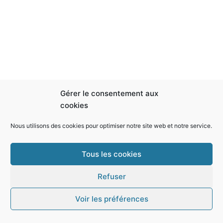
Gérer le consentement aux
cookies
Nous utilisons des cookies pour optimiser notre site web et notre service.
Tous les cookies
Refuser
Copyright © 2026 Transformez votre vie | -
Chaine youtube
Christophe voyance
-
Podcast voyance
-
Boutique ésotérisme
-
Voir les préférences
-
Mentions légales
Contact