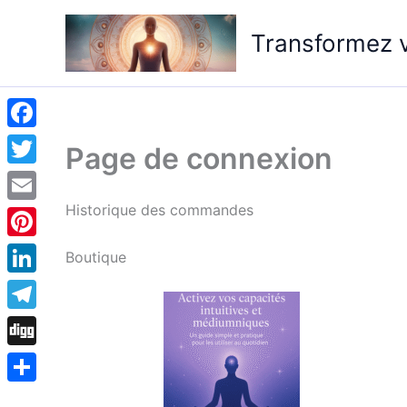
Aller
au
Transformez v
contenu
Facebook
Page de connexion
Twitter
Historique des commandes
Email
Pinterest
Boutique
LinkedIn
Telegram
Digg
Partager