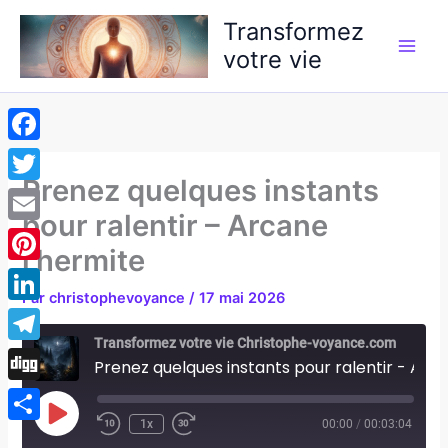
Aller
Transformez
au
votre vie
contenu
Facebook
Prenez quelques instants
Twitter
pour ralentir – Arcane
Email
l’hermite
Pinterest
Par
christophevoyance
/
17 mai 2026
LinkedIn
Transformez votre vie Christophe-voyance.com
Telegram
Prenez quelques instants pour ralentir - Arcane l'hermite
Digg
Play
1x
00:00
/
00:03:04
Episode
Partager