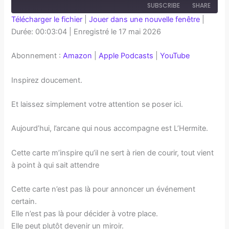
SUBSCRIBE
SHARE
Télécharger le fichier
|
Jouer dans une nouvelle fenêtre
|
Durée: 00:03:04
|
Enregistré le 17 mai 2026
SHARE
Amazon
Apple Podcasts
YouTube
LINK
Abonnement :
Amazon
|
Apple Podcasts
|
YouTube
RSS FEED
EMBED
Inspirez doucement.
Et laissez simplement votre attention se poser ici.
Aujourd’hui, l’arcane qui nous accompagne est L’Hermite.
Cette carte m’inspire qu’il ne sert à rien de courir, tout vient
à point à qui sait attendre
Cette carte n’est pas là pour annoncer un événement
certain.
Elle n’est pas là pour décider à votre place.
Elle peut plutôt devenir un miroir.