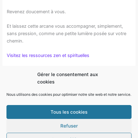
Revenez doucement à vous.
Et laissez cette arcane vous accompagner, simplement,
sans pression, comme une petite lumière posée sur votre
chemin.
Visitez les ressources zen et spirituelles
F
T
E
Pi
Li
T
Di
P
Gérer le consentement aux
a
w
m
nt
n
el
g
ar
cookies
c
itt
ai
er
k
e
g
ta
Nous utilisons des cookies pour optimiser notre site web et notre service.
PRÉCÉDENT
SUIVANT
e
er
l
e
e
gr
g
b
st
dI
a
er
Tous les cookies
o
n
m
Refuser
o
Copyright © 2026 Transformez votre vie | -
Chaine youtube
Christophe voyance
-
Podcast voyance
-
Boutique ésotérisme
-