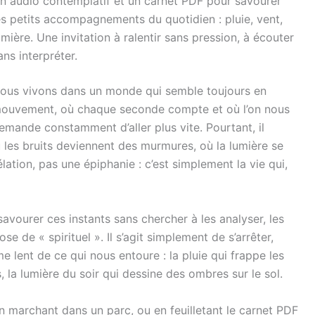
n audio contemplatif et un carnet PDF pour savourer
es petits accompagnements du quotidien : pluie, vent,
umière. Une invitation à ralentir sans pression, à écouter
ans interpréter.
ous vivons dans un monde qui semble toujours en
ouvement, où chaque seconde compte et où l’on nous
emande constamment d’aller plus vite. Pourtant, il
 les bruits deviennent des murmures, où la lumière se
ation, pas une épiphanie : c’est simplement la vie qui,
avourer ces instants sans chercher à les analyser, les
e de « spirituel ». Il s’agit simplement de s’arrêter,
me lent de ce qui nous entoure : la pluie qui frappe les
s, la lumière du soir qui dessine des ombres sur le sol.
n marchant dans un parc, ou en feuilletant le carnet PDF