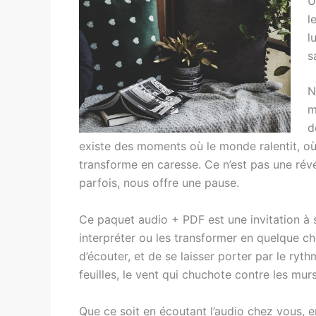
U
l
l
s
N
m
d
existe des moments où le monde ralentit, où
transforme en caresse. Ce n’est pas une révél
parfois, nous offre une pause.
Ce paquet audio + PDF est une invitation à s
interpréter ou les transformer en quelque chos
d’écouter, et de se laisser porter par le ryth
feuilles, le vent qui chuchote contre les mur
Que ce soit en écoutant l’audio chez vous, e